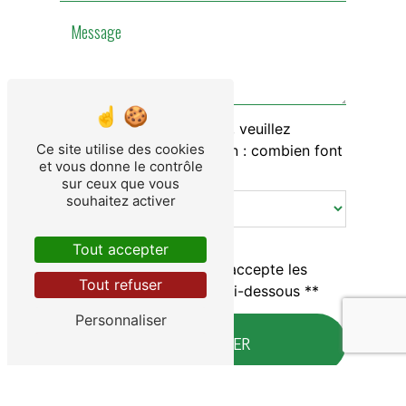
Vous n'êtes pas un robot, veuillez
Ce site utilise des cookies
répondre à cette question : combien font
et vous donne le contrôle
cinq plus cinq ?
sur ceux que vous
souhaitez activer
Tout accepter
En cochant cette case, j'accepte les
Tout refuser
conditions particulières ci-dessous **
Personnaliser
ENVOYER
** Les données personnelles communiquées sont nécessaires aux fins de vous contacter et sont enregistrées