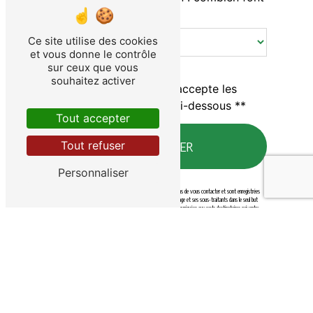
cinq plus trois ?
Ce site utilise des cookies
et vous donne le contrôle
sur ceux que vous
souhaitez activer
En cochant cette case, j'accepte les
conditions particulières ci-dessous **
Tout accepter
ENVOYER
Tout refuser
Personnaliser
** Les données personnelles communiquées sont nécessaires aux fins de vous contacter et sont enregistrées
dans un fichier informatisé. Elles sont destinées à Pharmacie du village et ses sous-traitants dans le seul but
de répondre à votre message. Les données collectées seront communiquées aux seuls destinataires suivants:
Pharmacie du village 80 rue Émile Curicque 54920 Villers-la-Montagne . Vous disposez de droits d’accès, de
rectification, d’effacement, de portabilité, de limitation, d’opposition, de retrait de votre consentement à
tout moment et du droit d’introduire une réclamation auprès d’une autorité de contrôle, ainsi que d’organiser
le sort de vos données post-mortem. Vous pouvez exercer ces droits par voie postale à l'adresse 80 rue
Émile Curicque 54920 Villers-la-Montagne ou par courrier électronique à l'adresse . Un justificatif d'identité
pourra vous être demandé. Nous conservons vos données pendant la période de prise de contact puis
pendant la durée de prescription légale aux fins probatoires et de gestion des contentieux. Vous avez le droit
de vous inscrire sur la liste d'opposition au démarchage téléphonique, disponible à cette adresse:
Bloctel.gouv.fr
. Consultez le site cnil.fr pour plus d’informations sur vos droits.